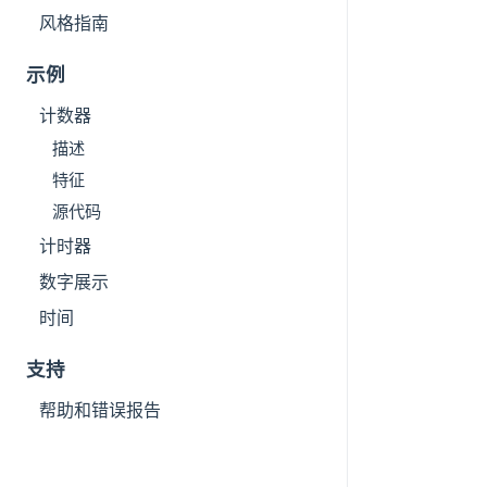
风格指南
示例
计数器
描述
特征
源代码
计时器
数字展示
时间
支持
帮助和错误报告